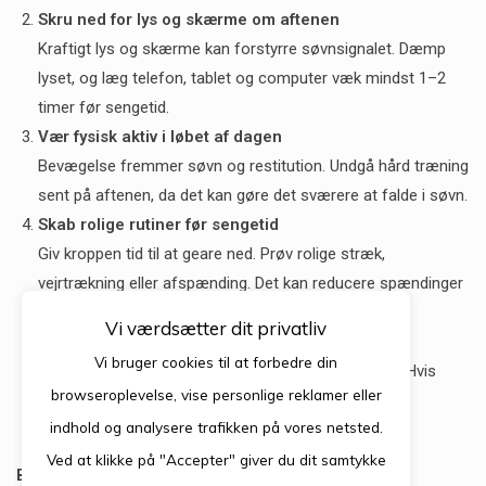
Skru ned for lys og skærme om aftenen
Kraftigt lys og skærme kan forstyrre søvnsignalet. Dæmp
lyset, og læg telefon, tablet og computer væk mindst 1–2
timer før sengetid.
Vær fysisk aktiv i løbet af dagen
Bevægelse fremmer søvn og restitution. Undgå hård træning
sent på aftenen, da det kan gøre det sværere at falde i søvn.
Skab rolige rutiner før sengetid
Giv kroppen tid til at geare ned. Prøv rolige stræk,
vejrtrækning eller afspænding. Det kan reducere spændinger
og gøre det lettere at falde i søvn.
Vi værdsætter dit privatliv
Respekter søvnens betydning
Vi bruger cookies til at forbedre din
Søvn kan ikke nedprioriteres eller indhentes senere. Hvis
browseroplevelse, vise personlige reklamer eller
søvnproblemerne fortsætter, bør du søge hjælp, for
indhold og analysere trafikken på vores netsted.
eksempel ved at tale om det med din læge.
Ved at klikke på "Accepter" giver du dit samtykke
Behandling